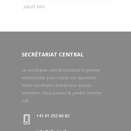
JUILLET 2016
SECRÉTARIAT CENTRAL
Le secrétariat central constitue le premier
interlocuteur pour toutes vos questions.
Notre secrétaire central vous assiste
volontiers. Vous pouvez le joindre comme
suit:
+41 81 252 60 82