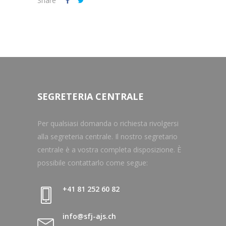
Share
SEGRETERIA CENTRALE
Per qualsiasi domanda o richiesta rivolgersi
alla segreteria centrale. Il nostro segretario
centrale è a vostra completa disposizione. È
possibile contattarlo come segue:
+41 81 252 60 82
info@sfj-ajs.ch