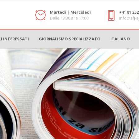
Martedì | Mercoledì
+41 81 252
Dalle 13:30 alle 17:00
info@sfj-a
LI INTERESSATI
GIORNALISMO SPECIALIZZATO
ITALIANO