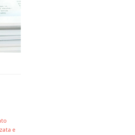
nto
zata e