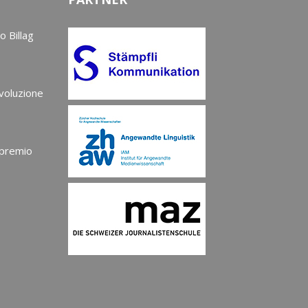
o Billag
evoluzione
 premio