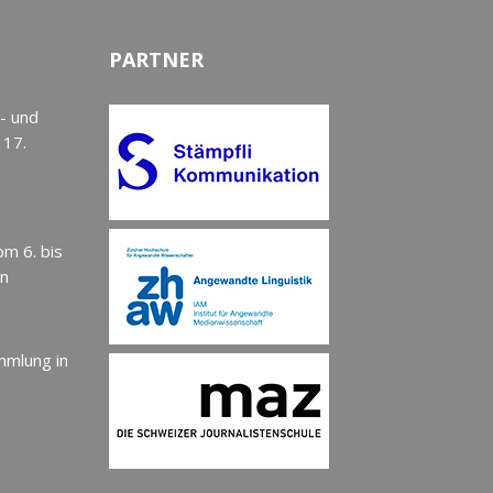
PARTNER
- und
 17.
om 6. bis
en
mmlung in