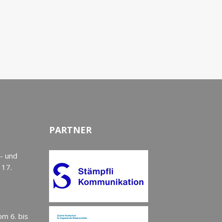
PARTNER
- und
 17.
om 6. bis