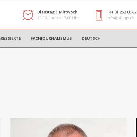
Dienstag | Mittwoch
+41 81 252 60 82
13.30 Uhr bis 17.00 Uhr
info@sfj-ajs.ch
ERESSIERTE
FACHJOURNALISMUS
DEUTSCH