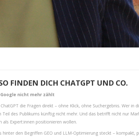
 SO FINDEN DICH CHATGPT UND CO.
 Google nicht mehr zählt
ChatGPT die Fragen direkt – ohne Klick, ohne Suchergebnis. Wer in d
Teil des Publikums künftig nicht mehr. Und das betrifft nicht nur Ma
h als Expert:innen positionieren wollen.
s hinter den Begriffen GEO und LLM-Optimierung steckt – kompakt, p