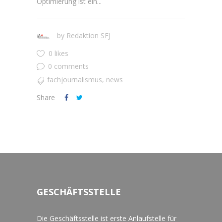
Optimierung ist ein...
by
Redaktion SFJ
0 likes
0 comments
fachjournalismus
,
news
Share
GESCHÄFTSSTELLE
Die Geschäftsstelle ist erste Anlaufstelle für