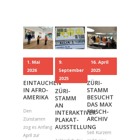
1. Mai
9.
16. April
2026
September
2025
2025
EINTAUCHEN
ZÜRI-
IN AFRO-
STAMM
ZÜRI-
AMERIKA
BESUCHT
STAMM
DAS MAX
AN
Den
FRISCH-
INTERAKTIVER
ARCHIV
Züristamm
PLAKAT-
AUSSTELLUNG
zog es Anfang
Seit Kurzem
April zur