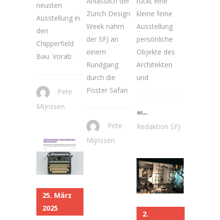
Anlässlich der
rückt eine
neusten
Zürich Design
kleine feine
Ausstellung in
Week nahm
Ausstellung
den
der SFJ an
persönliche
Chipperfield
einem
Objekte des
Bau. Vorab:
Rundgang
Architekten
durch die
und
Poster Safari
Pete
Mijnssen
Pete
Redaktion SFJ
Mijnssen
25. März
2025
2.