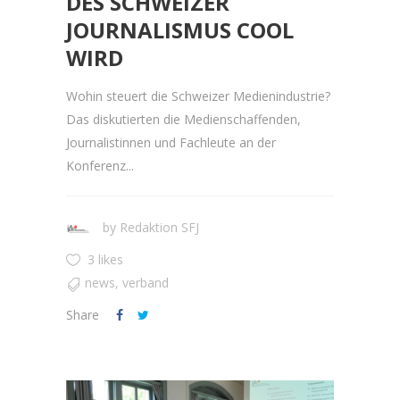
DES SCHWEIZER
JOURNALISMUS COOL
WIRD
Wohin steuert die Schweizer Medienindustrie?
Das diskutierten die Medienschaffenden,
Journalistinnen und Fachleute an der
Konferenz...
by
Redaktion SFJ
3 likes
news
,
verband
Share