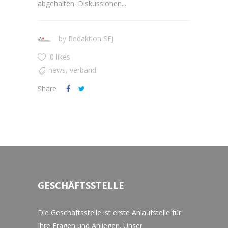
abgehalten. Diskussionen...
by
Redaktion SFJ
0 likes
news
,
verband
Share
GESCHÄFTSSTELLE
Die Geschäftsstelle ist erste Anlaufstelle für
Ihre Fragen und Anliegen. Unser