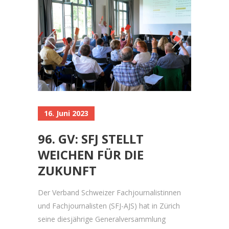
16. Juni 2023
96. GV: SFJ STELLT
WEICHEN FÜR DIE
ZUKUNFT
Der Verband Schweizer Fachjournalistinnen
und Fachjournalisten (SFJ-AJS) hat in Zürich
seine diesjährige Generalversammlung