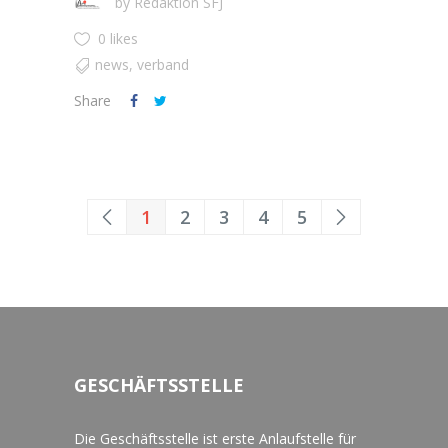
by
Redaktion SFJ
0 likes
news
,
verband
Share
1
2
3
4
5
GESCHÄFTSSTELLE
Die Geschäftsstelle ist erste Anlaufstelle für