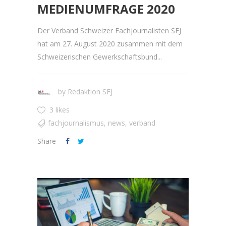
MEDIENUMFRAGE 2020
Der Verband Schweizer Fachjournalisten SFJ
hat am 27. August 2020 zusammen mit dem
Schweizerischen Gewerkschaftsbund...
by
Redaktion SFJ
3 likes
fachjournalismus
,
news
,
verband
Share