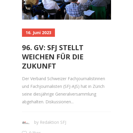
16. Juni 2023
96. GV: SFJ STELLT
WEICHEN FÜR DIE
ZUKUNFT
Der Verband Schweizer Fachjournalistinnen
und Fachjournalisten (SFJ-AJS) hat in Zürich
seine diesjährige Generalversammlung
abgehalten. Diskussionen...
by
Redaktion SFJ
0 likes