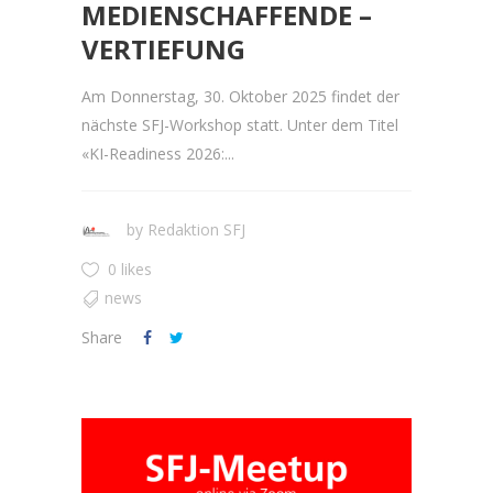
MEDIENSCHAFFENDE –
VERTIEFUNG
Am Donnerstag, 30. Oktober 2025 findet der
nächste SFJ-Workshop statt. Unter dem Titel
«KI-Readiness 2026:...
by
Redaktion SFJ
0 likes
news
Share