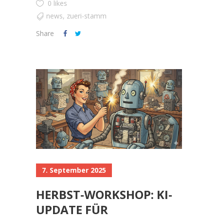
0 likes
news
,
zueri-stamm
Share
7. September 2025
HERBST-WORKSHOP: KI-
UPDATE FÜR