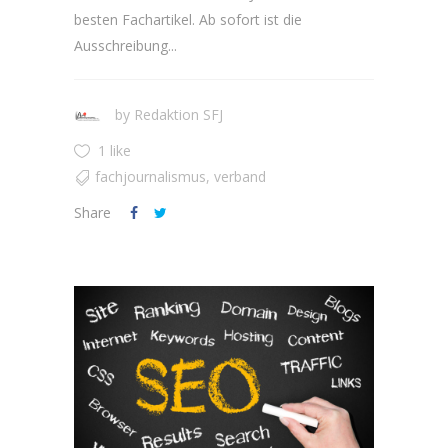
besten Fachartikel. Ab sofort ist die
Ausschreibung...
by
Redaktion SFJ
1 like
fachjournalismus
,
verband
Share