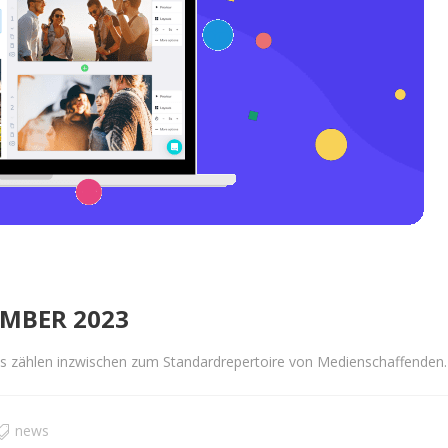
EMBER 2023
os zählen inzwischen zum Standardrepertoire von Medienschaffenden. 
news