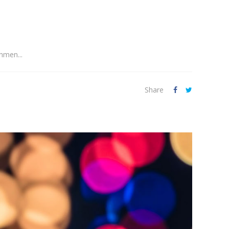
hmen...
Share