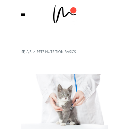
SFJ AJS
>
PETS NUTRITION BASICS