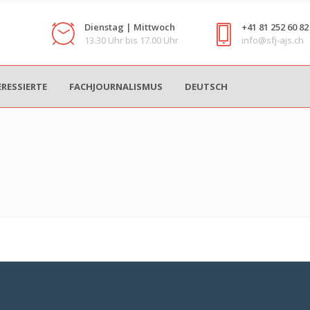
Dienstag | Mittwoch
+41 81 252 60 82
13.30 Uhr bis 17.00 Uhr
info@sfj-ajs.ch
ERESSIERTE
FACHJOURNALISMUS
DEUTSCH