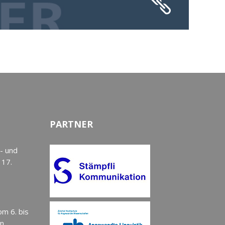
PARTNER
- und
 17.
om 6. bis
en