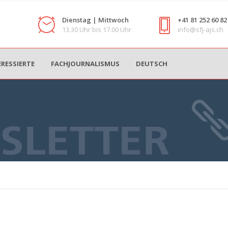
Dienstag | Mittwoch
+41 81 252 60 82
13.30 Uhr bis 17.00 Uhr
info@sfj-ajs.ch
ERESSIERTE
FACHJOURNALISMUS
DEUTSCH