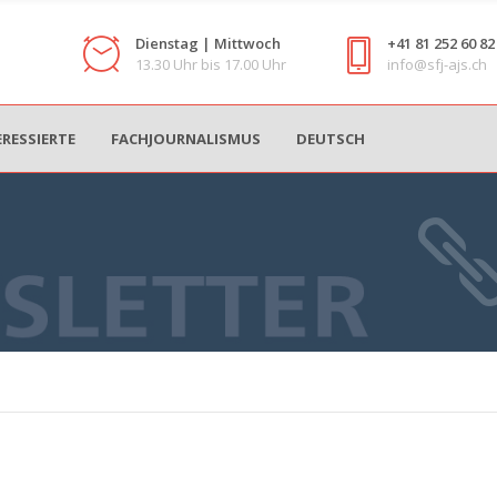
Dienstag | Mittwoch
+41 81 252 60 82
13.30 Uhr bis 17.00 Uhr
info@sfj-ajs.ch
ERESSIERTE
FACHJOURNALISMUS
DEUTSCH