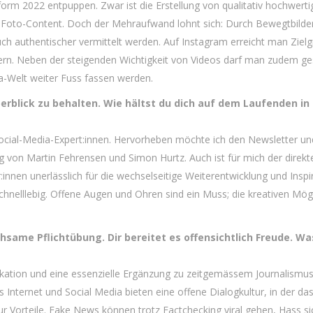
tform 2022 entpuppen. Zwar ist die Erstellung von qualitativ hochwert
n Foto-Content. Doch der Mehraufwand lohnt sich: Durch Bewegtbild
ch authentischer vermittelt werden. Auf Instagram erreicht man Ziel
ildern. Neben der steigenden Wichtigkeit von Videos darf man zudem g
ia-Welt weiter Fuss fassen werden.
berblick zu behalten. Wie hältst du dich auf dem Laufenden in
Social-Media-Expert:innen. Hervorheben möchte ich den Newsletter un
von Martin Fehrensen und Simon Hurtz. Auch ist für mich der direkt
nnen unerlässlich für die wechselseitige Weiterentwicklung und Inspir
hnelllebig. Offene Augen und Ohren sind ein Muss; die kreativen Mög
same Pflichtübung. Dir bereitet es offensichtlich Freude. Wa
ikation und eine essenzielle Ergänzung zu zeitgemässem Journalismus
 Internet und Social Media bieten eine offene Dialogkultur, in der da
ur Vorteile. Fake News können trotz Factchecking viral gehen, Hass si