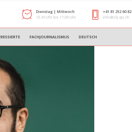
Dienstag | Mittwoch
+41 81 252 60 82
13.30 Uhr bis 17.00 Uhr
info@sfj-ajs.ch
ERESSIERTE
FACHJOURNALISMUS
DEUTSCH