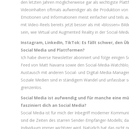
den letzten Jahren möglicherweise gar als wichtigste Plat
Videoinhalten oftmals aufwendiger als die Produktion vo
Emotionen und Informationen meist einfacher und teils au
mit Video-Reels bereits jetzt besser als mit «blossen» B
sein, wie Virtual und Augmented Reality in der Social-Med
Instagram, LinkedIn, TikTok: Es fällt schwer, den Ü
Social Media und Plattformen?
Ich habe diverse Newsletter abonniert und folge einigen 
Feed von Matt Navarra sowie den Social-Media-Watchblog 
Austausch mit anderen Social- und Digital-Media-Manager:i
Soziale Medien sind in ständigem Wandel und unfassbar sc
grenzenlos.
Social Media ist aufwendig und für manche eine müh
fasziniert dich an Social Media?
Social Media ist für mich der Inbegriff moderner Kommun
sind die Zeiten des starren Sender-Empfänger-Modells; das
Individuum immer wichtiger wird. Natürlich hat das nicht n