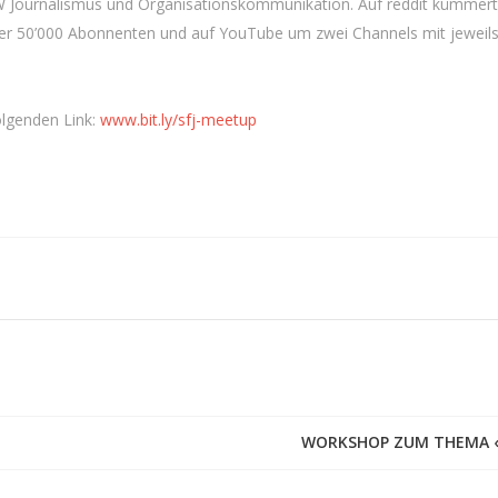
W Journalismus und Organisationskommunikation. Auf reddit kümmert 
ber 50’000 Abonnenten und auf YouTube um zwei Channels mit jeweils
lgenden Link:
www.bit.ly/sfj-meetup
WORKSHOP ZUM THEMA 