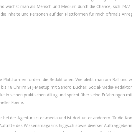
lt und wächst man als Mensch und Medium durch die Chance, sich 24/7
ie Inhalte und Personen auf den Plattformen für mich oftmals Anre
e Plattformen fordern die Redaktionen. Wie bleibt man am Ball und 
17 bis 18 Uhr im SFJ-Meetup mit Sandro Bucher, Social-Media-Redakto
e in seinen praktischen Alltag und spricht über seine Erfahrungen mi
neller Ebene.
 bei der Agentur scitec-media und ist dort unter anderem für die Kon
Auftritte des Wissensmagazins higgs.ch sowie diverser Auftraggeberi