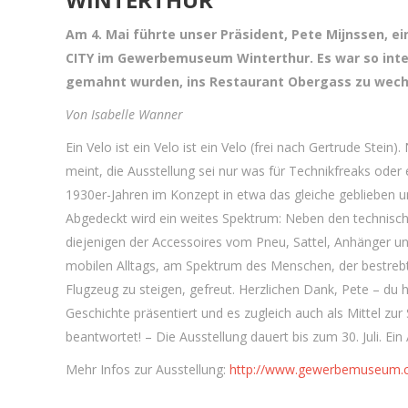
Am 4. Mai führte unser Präsident, Pete Mijnssen, e
CITY im Gewerbemuseum Winterthur. Es war so intere
gemahnt wurden, ins Restaurant Obergass zu wechs
Von Isabelle Wanner
Ein Velo ist ein Velo ist ein Velo (frei nach Gertrude Stei
meint, die Ausstellung sei nur was für Technikfreaks oder e
1930er-Jahren im Konzept in etwa das gleiche geblieben u
Abgedeckt wird ein weites Spektrum: Neben den technisc
diejenigen der Accessoires vom Pneu, Sattel, Anhänger u
mobilen Alltags, am Spektrum des Menschen, der bestrebt 
Flugzeug zu steigen, gefreut. Herzlichen Dank, Pete – du
Geschichte präsentiert und es zugleich auch als Mittel zu
beantwortet! – Die Ausstellung dauert bis zum 30. Juli. Ein
Mehr Infos zur Ausstellung:
http://www.gewerbemuseum.ch