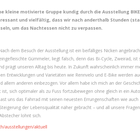
ine kleine motivierte Gruppe kundig durch die Ausstellung BIK
ssant und vielfältig, dass wir nach anderthalb Stunden (stat
eln, um das Nachtessen nicht zu verpassen.
n). Nach dem Besuch der Ausstellung ist ein beifälliges Nicken angebrac
ingefleischte Gümmeler, liegt falsch, denn das Bi-Cycle, Zweirad, ist 
nd prägt unseren Alltag bis heute. In Zukunft wahrscheinlich immer m
hen Entwicklungen und Varietäten wie Rennvelo und E-Bike werden au
nd allem anderen einbezogen. Vor allem habe ich mich an der Geschic
ist, sich optimaler als zu Fuss fortzubewegen ohne gleich in ein Aut
 hast uns das Fahrrad mit seinen neuesten Errungenschaften wie auch 
r Steigerung der Lebensqualität näher gebracht – und all unsere Fragen
 Abstecher lohnt sich.
/ausstellungen/aktuell