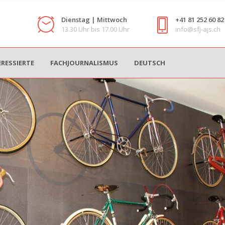
Dienstag | Mittwoch
+41 81 252 60 82
13.30 Uhr bis 17.00 Uhr
info@sfj-ajs.ch
ERESSIERTE
FACHJOURNALISMUS
DEUTSCH