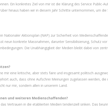
en. Ein konkretes Ziel von mir ist die Klärung des Service Public-Au
rüber hinaus haben wir in diesem Jahr Schritte unternommen, um die 
n Nationaler Aktionsplan (NAP) zur Sicherheit von Medienschaffende
sst neun konkrete Massnahmen, darunter Sensibilisierung, Schutz vor
bedingungen. Die Unabhängigkeit der Medien bleibt dabei von zentr
ützen?
sche mir eine kritische, aber stets faire und insgesamt politisch ausge
ehört auch, dass ohne Aufschrei Meinungen zugelassen werden, die 
icht nur mir, sondern allen in unserem Land.
tinnen und weiteren Medienschaffenden?
das Vertrauen in die etablierten Medien tendenziell sinken. Das beunr