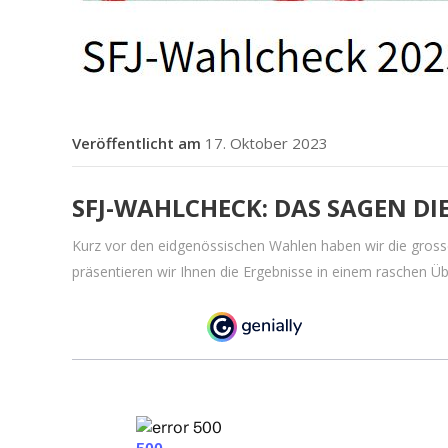
17. Oktober 2023
SFJ-WAHLCHECK: DAS SAGEN DI
Kurz vor den eidgenössischen Wahlen haben wir die gross
präsentieren wir Ihnen die Ergebnisse in einem raschen Üb