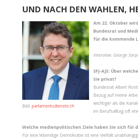
UND NACH DEN WAHLEN, HE
Am 22. Oktober wir
Bundesrat und Medie
für die kommende L
Interview: George Sarp
SFJ-AJS: Über welch
Sie privat?
Bundesrat Albert Rösti
Bezug auf meine Arbei
wichtiger als die Kanäl
Bild:
parlamentsdienste.ch
im Berufsalltag oft et
Welche medienpolitischen Ziele haben Sie sich für 
Für eine lebendige Demokratie ist eine Vielfalt unabhäng