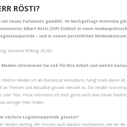
RR RÖSTI?
d ein neues Parlament gewählt. Im Nachgefragt-Interview gib
nminister Albert Rösti (SVP) Einblick in seine medienpolitisch
egislaturperiode – und in seinen persönlichen Medienkonsum
ong, Vorstand Bildung, SFJ-AJS
e Medien informieren Sie sich für Ihre Arbeit und welche kons
: Welche Medien ich als Bundesrat konsultiere, hängt stark davon ab,
t an Themen und Aktualität gerade relevant ist. Die Inhalte sind ent
e oder Titel. Privat informiere ich mich gerne auch über lokale Nachric
was weniger Platz finden.
die nächste Legislaturperiode gesetzt?
iger Medien wichtig. Wir müssen auch darüber nachdenken, wie wir die