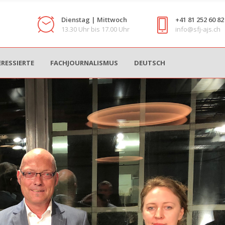
Dienstag | Mittwoch
+41 81 252 60 82
13.30 Uhr bis 17.00 Uhr
info@sfj-ajs.ch
ERESSIERTE
FACHJOURNALISMUS
DEUTSCH