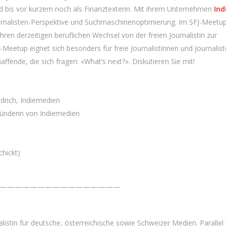
 und bis vor kurzem noch als Finanztexterin. Mit ihrem Unternehmen
In
ournalisten-Perspektive und Suchmaschinenoptimierung. Im SFJ-Meetup
hren derzeitigen beruflichen Wechsel von der freien Journalistin zur
eetup eignet sich besonders für freie Journalistinnen und Journalist
fende, die sich fragen: «What’s next?». Diskutieren Sie mit!
drich, Indiemedien
Gründerin von Indiemedien
hickt)
————————————————
alistin für deutsche, österreichische sowie Schweizer Medien. Parallel