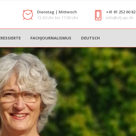
Dienstag | Mittwoch
+41 81 252 60 82
13.30 Uhr bis 17.00 Uhr
info@sfj-ajs.ch
ERESSIERTE
FACHJOURNALISMUS
DEUTSCH