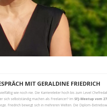
ESPRÄCH MIT GERALDINE FRIEDRICH
ielfältig wie noch nie. Die Karriereleiter hoch bis zum Level Chefreda
 sich selbstständig machen als Freelancer? Im
SFJ-Meetup vom 27.
ewege. Friedrich bewegt sich in mehreren Welten. Die Diplom-Betriebsw