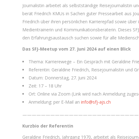
Journalistin arbeitet als selbstständige Reisejournalistin
berät Friedrich KMUs in Sachen guter Pressearbeit aus J
Friedrich über ihren persönlichen Karrierepfad sowie über i
Medientrainerin und Kommunikationsberaterin. Dieses SFJ-M
den Erfahrungsaustausch suchen sowie für alle Medienschaf
Das SFJ-Meetup vom 27. Juni 2024 auf einen Blick
Thema: Karrierewege – Ein Gespräch mit Geraldine Frie
Referentin: Geraldine Friedrich, Reisejournalistin und 
Datum: Donnerstag, 27. Juni 2024
Zeit: 17 – 18 Uhr
Ort: Online via Zoom (Link wird nach Anmeldung zugesc
Anmeldung: per E-Mail an
info@sfj-ajs.ch
—————————————————————————
Kurzbio der Referentin
Geraldine Friedrich, Jahrgang 1970, arbeitet als Reisejourn