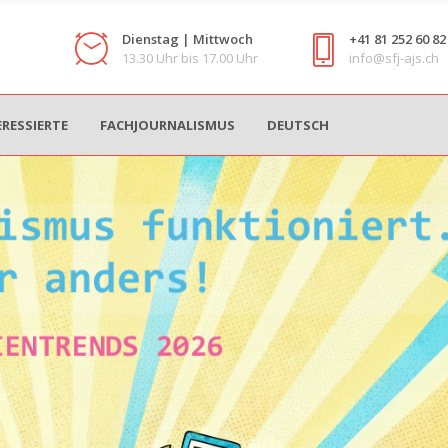
Dienstag | Mittwoch
+41 81 252 60 82
13.30 Uhr bis 17.00 Uhr
info@sfj-ajs.ch
ERESSIERTE
FACHJOURNALISMUS
DEUTSCH